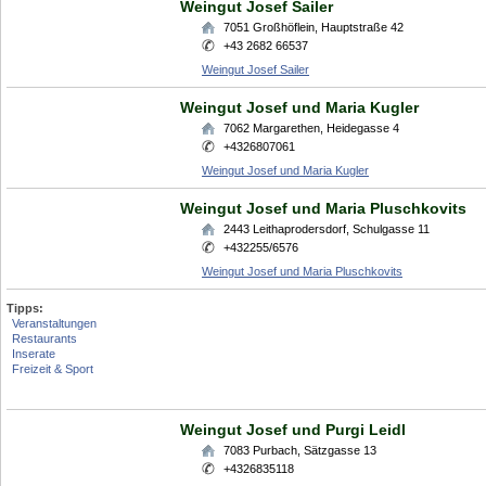
Weingut Josef Sailer
7051
Großhöflein
,
Hauptstraße 42
+43 2682 66537
Weingut Josef Sailer
Weingut Josef und Maria Kugler
7062
Margarethen
,
Heidegasse 4
+4326807061
Weingut Josef und Maria Kugler
Weingut Josef und Maria Pluschkovits
2443
Leithaprodersdorf
,
Schulgasse 11
+432255/6576
Weingut Josef und Maria Pluschkovits
Tipps:
Veranstaltungen
Restaurants
Inserate
Freizeit & Sport
Weingut Josef und Purgi Leidl
7083
Purbach
,
Sätzgasse 13
+4326835118