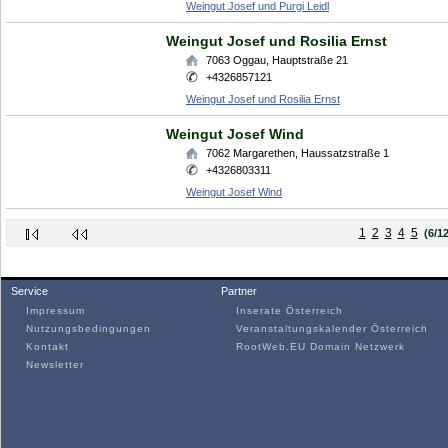
Weingut Josef und Purgi Leidl
Weingut Josef und Rosilia Ernst
7063
Oggau
,
Hauptstraße 21
+4326857121
Weingut Josef und Rosilia Ernst
Weingut Josef Wind
7062
Margarethen
,
Haussatzstraße 1
+4326803311
Weingut Josef Wind
1
2
3
4
5
(6/12
Service
Partner
Impressum
Inserate Österreich
Nutzungsbedingungen
Veranstaltungskalender Österreich
Kontakt
RootWeb.EU Domain Netzwerk
Newsletter