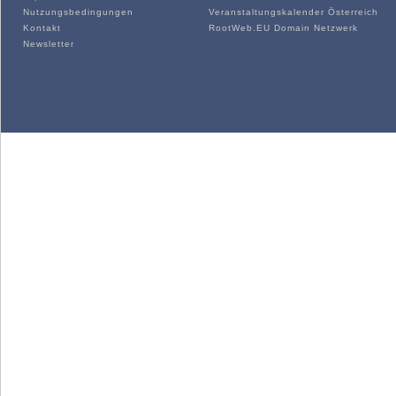
Nutzungsbedingungen
Veranstaltungskalender Österreich
Kontakt
RootWeb.EU Domain Netzwerk
Newsletter