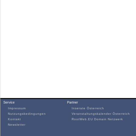
Service
Partner
Impressum
Inserate Österreich
Nutzungsbedingungen
Veranstaltungskalender Österreich
Kontakt
RootWeb.EU Domain Netzwerk
Newsletter