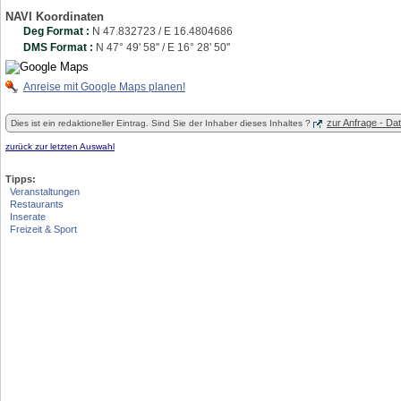
NAVI Koordinaten
Deg Format :
N
47.832723
/ E
16.4804686
DMS Format :
N 47° 49' 58'' / E 16° 28' 50''
Anreise mit Google Maps planen!
zur Anfrage - D
Dies ist ein redaktioneller Eintrag. Sind Sie der Inhaber dieses Inhaltes ?
zurück zur letzten Auswahl
Tipps:
Veranstaltungen
Restaurants
Inserate
Freizeit & Sport