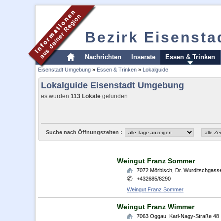
Bezirk Eisenst
Nachrichten
Inserate
Essen & Trinken
Eisenstadt Umgebung
»
Essen & Trinken
»
Lokalguide
Lokalguide Eisenstadt Umgebung
es wurden
113 Lokale
gefunden
Suche nach Öffnungszeiten :
Weingut Franz Sommer
7072
Mörbisch
,
Dr. Wurditschgass
+432685/8290
Weingut Franz Sommer
Weingut Franz Wimmer
7063
Oggau
,
Karl-Nagy-Straße 48