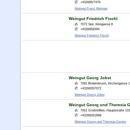
+432685/7476
Weingut Franz Wimmer
Weingut Friedrich Fischl
7072
See
,
Kinogasse 8
+4326858394
Weingut Friedrich Fischl
Weingut Georg Jobst
7091
Breitenbrunn
,
Kirchengasse 
+43268357072
Weingut Georg Jobst
Weingut Georg und Theresia G
7051
Großhöflein
,
Hauptstraße 10
+43268261868
Weingut Georg und Theresia Gerger