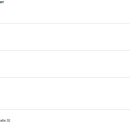
er
raße 32