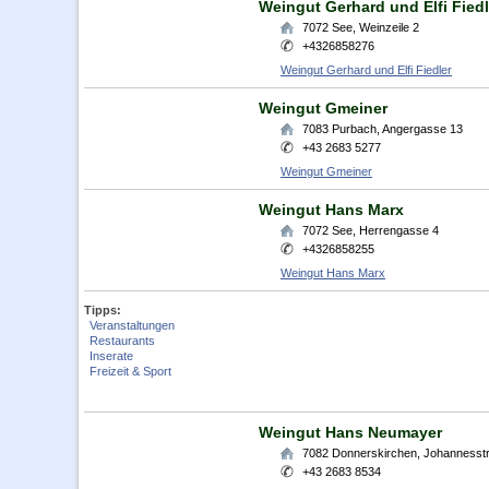
Weingut Gerhard und Elfi Fiedl
7072
See
,
Weinzeile 2
+4326858276
Weingut Gerhard und Elfi Fiedler
Weingut Gmeiner
7083
Purbach
,
Angergasse 13
+43 2683 5277
Weingut Gmeiner
Weingut Hans Marx
7072
See
,
Herrengasse 4
+4326858255
Weingut Hans Marx
Tipps:
Veranstaltungen
Restaurants
Inserate
Freizeit & Sport
Weingut Hans Neumayer
7082
Donnerskirchen
,
Johannesst
+43 2683 8534