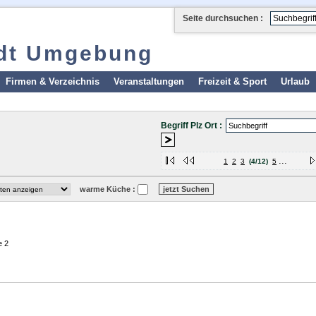
Seite durchsuchen :
adt Umgebung
Firmen & Verzeichnis
Veranstaltungen
Freizeit & Sport
Urlaub
Begriff Plz Ort :
...
1
2
3
(4/12)
5
warme Küche :
e 2