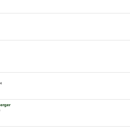
14
erger
3