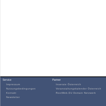
Service
Partner
Impressum
Inserate Österreich
Nutzungsbedingungen
Veranstaltungskalender Österreich
Kontakt
RootWeb.EU Domain Netzwerk
Newsletter