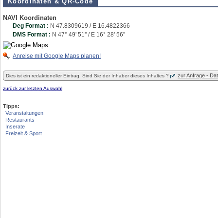
Koordinaten & QR-Code
NAVI Koordinaten
Deg Format :
N
47.8309619
/ E
16.4822366
DMS Format :
N 47° 49' 51'' / E 16° 28' 56''
Anreise mit Google Maps planen!
zur Anfrage - D
Dies ist ein redaktioneller Eintrag. Sind Sie der Inhaber dieses Inhaltes ?
zurück zur letzten Auswahl
Tipps:
Veranstaltungen
Restaurants
Inserate
Freizeit & Sport