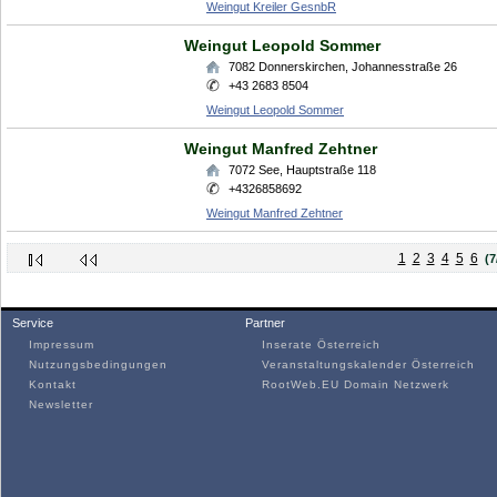
Weingut Kreiler GesnbR
Weingut Leopold Sommer
7082
Donnerskirchen
,
Johannesstraße 26
+43 2683 8504
Weingut Leopold Sommer
Weingut Manfred Zehtner
7072
See
,
Hauptstraße 118
+4326858692
Weingut Manfred Zehtner
1
2
3
4
5
6
(7
Service
Partner
Impressum
Inserate Österreich
Nutzungsbedingungen
Veranstaltungskalender Österreich
Kontakt
RootWeb.EU Domain Netzwerk
Newsletter