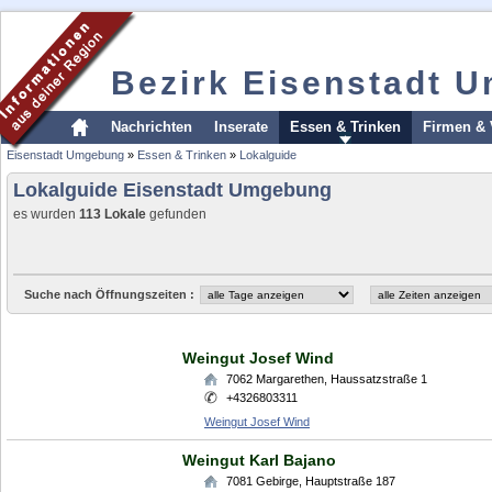
Bezirk Eisenstadt 
Nachrichten
Inserate
Essen & Trinken
Firmen & 
Eisenstadt Umgebung
»
Essen & Trinken
»
Lokalguide
Lokalguide Eisenstadt Umgebung
es wurden
113 Lokale
gefunden
Suche nach Öffnungszeiten :
Weingut Josef Wind
7062
Margarethen
,
Haussatzstraße 1
+4326803311
Weingut Josef Wind
Weingut Karl Bajano
7081
Gebirge
,
Hauptstraße 187