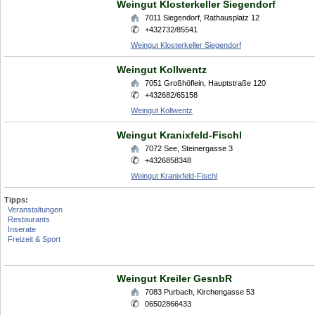
Weingut Klosterkeller Siegendorf
7011
Siegendorf
,
Rathausplatz 12
+432732/85541
Weingut Klosterkeller Siegendorf
Weingut Kollwentz
7051
Großhöflein
,
Hauptstraße 120
+432682/65158
Weingut Kollwentz
Weingut Kranixfeld-Fischl
7072
See
,
Steinergasse 3
+4326858348
Weingut Kranixfeld-Fischl
Tipps:
Veranstaltungen
Restaurants
Inserate
Freizeit & Sport
Weingut Kreiler GesnbR
7083
Purbach
,
Kirchengasse 53
06502866433