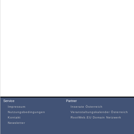
Service
Partner
Impressum
Inserate Österreich
Nutzungsbedingungen
Veranstaltungskalender Österreich
Kontakt
RootWeb.EU Domain Netzwerk
Newsletter