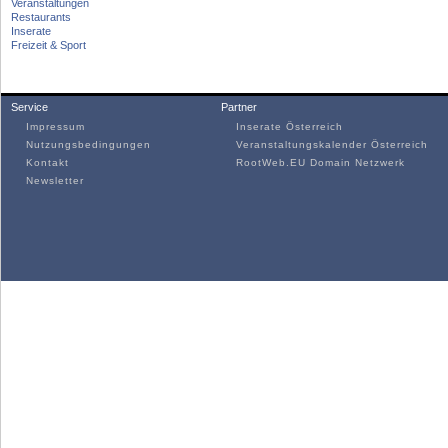
Veranstaltungen
Restaurants
Inserate
Freizeit & Sport
Service
Partner
Impressum
Inserate Österreich
Nutzungsbedingungen
Veranstaltungskalender Österreich
Kontakt
RootWeb.EU Domain Netzwerk
Newsletter