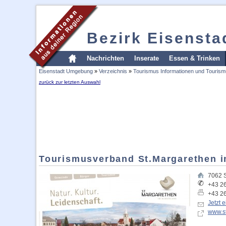
Bezirk Eisenst
Nachrichten
Inserate
Essen & Trinken
Eisenstadt Umgebung
»
Verzeichnis
»
Tourismus Informationen und Tourism
zurück zur letzten Auswahl
Tourismusverband St.Margarethen 
7062
+43 2
+43 2
Jetzt 
www.st