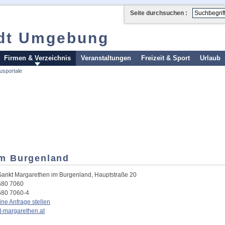
Seite durchsuchen :
adt Umgebung
Firmen & Verzeichnis
Veranstaltungen
Freizeit & Sport
Urlaub
usportale
im Burgenland
Sankt Margarethen im Burgenland
,
Hauptstraße 20
680 7060
680 7060-4
eine Anfrage stellen
-margarethen.at