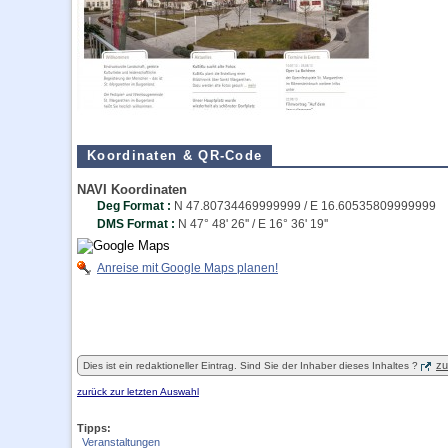
Koordinaten & QR-Code
NAVI Koordinaten
Deg Format :
N
47.80734469999999
/ E
16.60535809999999
DMS Format :
N 47° 48' 26'' / E 16° 36' 19''
Anreise mit Google Maps planen!
zu
Dies ist ein redaktioneller Eintrag. Sind Sie der Inhaber dieses Inhaltes ?
zurück zur letzten Auswahl
Tipps:
Veranstaltungen