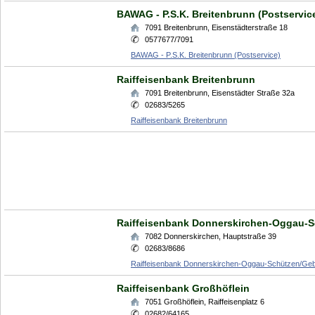
BAWAG - P.S.K. Breitenbrunn (Postservic
7091
Breitenbrunn
,
Eisenstädterstraße 18
0577677/7091
BAWAG - P.S.K. Breitenbrunn (Postservice)
Raiffeisenbank Breitenbrunn
7091
Breitenbrunn
,
Eisenstädter Straße 32a
02683/5265
Raiffeisenbank Breitenbrunn
Raiffeisenbank Donnerskirchen-Oggau-S
7082
Donnerskirchen
,
Hauptstraße 39
02683/8686
Raiffeisenbank Donnerskirchen-Oggau-Schützen/Geb
Raiffeisenbank Großhöflein
7051
Großhöflein
,
Raiffeisenplatz 6
02682/64165