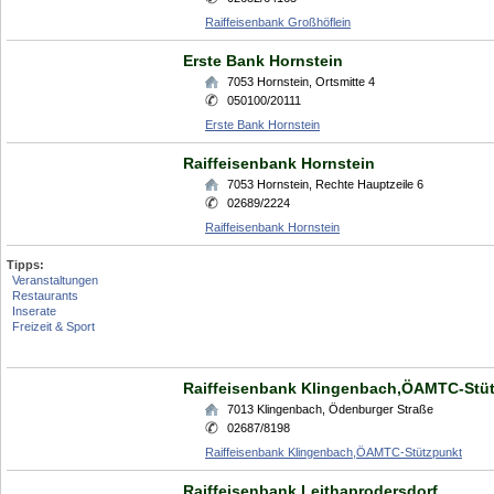
Raiffeisenbank Großhöflein
Erste Bank Hornstein
7053
Hornstein
,
Ortsmitte 4
050100/20111
Erste Bank Hornstein
Raiffeisenbank Hornstein
7053
Hornstein
,
Rechte Hauptzeile 6
02689/2224
Raiffeisenbank Hornstein
Tipps:
Veranstaltungen
Restaurants
Inserate
Freizeit & Sport
Raiffeisenbank Klingenbach,ÖAMTC-Stü
7013
Klingenbach
,
Ödenburger Straße
02687/8198
Raiffeisenbank Klingenbach,ÖAMTC-Stützpunkt
Raiffeisenbank Leithaprodersdorf