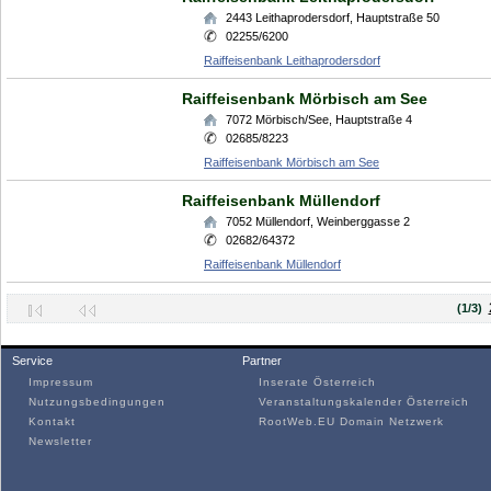
2443
Leithaprodersdorf
,
Hauptstraße 50
02255/6200
Raiffeisenbank Leithaprodersdorf
Raiffeisenbank Mörbisch am See
7072
Mörbisch/See
,
Hauptstraße 4
02685/8223
Raiffeisenbank Mörbisch am See
Raiffeisenbank Müllendorf
7052
Müllendorf
,
Weinberggasse 2
02682/64372
Raiffeisenbank Müllendorf
(1/3)
Service
Partner
Impressum
Inserate Österreich
Nutzungsbedingungen
Veranstaltungskalender Österreich
Kontakt
RootWeb.EU Domain Netzwerk
Newsletter