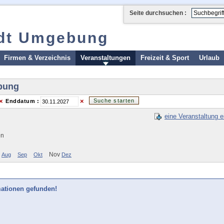
Seite durchsuchen :
adt Umgebung
Firmen & Verzeichnis
Veranstaltungen
Freizeit & Sport
Urlaub
bung
×
×
Enddatum :
eine Veranstaltung e
en
Nov
Aug
Sep
Okt
Dez
mationen gefunden!