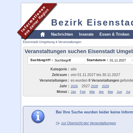
Bezirk Eisenst
Nachrichten
Inserate
Essen & Trinken
Eisenstadt Umgebung
»
Veranstaltungen
Veranstaltungen suchen Eisenstadt Umge
Suchbegriff :
Startdatum :
Kategorie :
alle
Zeitraum :
von 01.11.2027 bis 30.11.2027
Veranstaltungen :
es wurden
0 Veranstaltungen
gefund
Jahr :
2027
2026
2028
2029
Monat :
Jän
Feb
Mär
Apr
Mai
Jun
Jul
Bei Ihre Suche wurden leider keine Infor
zur Übersicht der Veranstaltungen