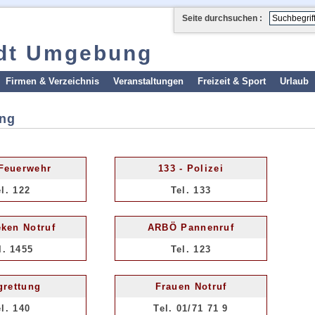
Seite durchsuchen :
adt Umgebung
Firmen & Verzeichnis
Veranstaltungen
Freizeit & Sport
Urlaub
ung
 Feuerwehr
133 - Polizei
el. 122
Tel. 133
ken Notruf
ARBÖ Pannenruf
l. 1455
Tel. 123
grettung
Frauen Notruf
el. 140
Tel. 01/71 71 9