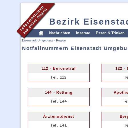
Bezirk Eisenst
Nachrichten
Inserate
Essen & Trinken
Eisenstadt Umgebung
»
Region
Notfallnummern Eisenstadt Umgeb
112 - Euronotruf
122 -
Tel. 112
T
144 - Rettung
Apothe
Tel. 144
Te
Ärztenotdienst
Ber
Tel. 141
T