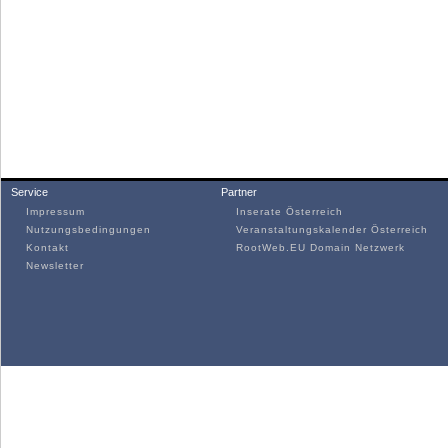
Service
Partner
Impressum
Inserate Österreich
Nutzungsbedingungen
Veranstaltungskalender Österreich
Kontakt
RootWeb.EU Domain Netzwerk
Newsletter