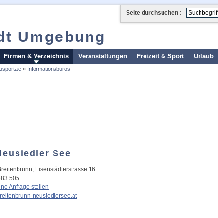
Seite durchsuchen :
adt Umgebung
Firmen & Verzeichnis
Veranstaltungen
Freizeit & Sport
Urlaub
usportale
»
Informationsbüros
Neusiedler See
Breitenbrunn
,
Eisenstädterstrasse 16
683 505
eine Anfrage stellen
eitenbrunn-neusiedlersee.at