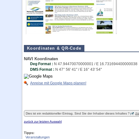
Koordinaten & QR-Code
NAVI Koordinaten
Deg Format :
N
47.94470070000001
/ E
16.731694400000038
DMS Format :
N 47° 56' 41'' / E 16° 43' 54''
Anreise mit Google Maps planen!
zu
Dies ist ein redaktioneller Eintrag. Sind Sie der Inhaber dieses Inhaltes ?
zurück zur letzten Auswahl
Tipps:
Veranstaltungen